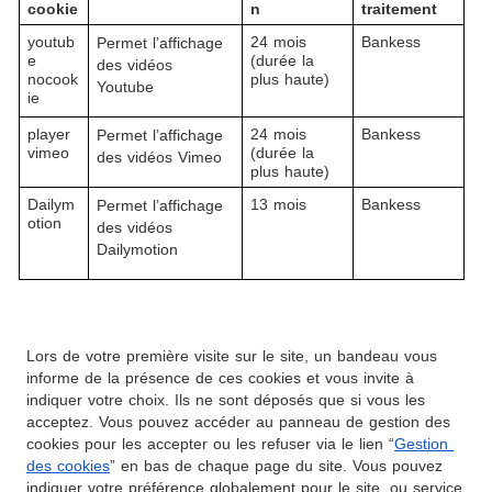
cookie
n
traitement
youtub
24 mois 
Bankess
Permet l’affichage 
e 
(durée la 
des vidéos 
nocook
plus haute)
Youtube 
ie
player 
24 mois 
Bankess
Permet l’affichage 
vimeo
(durée la 
des vidéos Vimeo
plus haute)
Dailym
13 mois
Bankess
Permet l’affichage 
otion
des vidéos 
Dailymotion
Lors de votre première visite sur le site, un bandeau vous 
informe de la présence de ces cookies et vous invite à 
indiquer votre choix. Ils ne sont déposés que si vous les 
acceptez. Vous pouvez accéder au panneau de gestion des 
cookies pour les accepter ou les refuser via le lien 
“
Gestion 
des cookies
” en bas de chaque page du site. Vous pouvez 
indiquer votre préférence globalement pour le site, ou service 