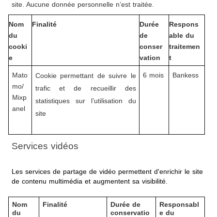
site. Aucune donnée personnelle n’est traitée. 
Nom 
Finalité
Durée 
Respons
du 
de 
able du 
cooki
conser
traitemen
e
vation
t
Mato
6 mois
Bankess
Cookie permettant de suivre le 
mo/
trafic et de recueillir des 
Mixp
statistiques sur l’utilisation du 
anel
site
Services vidéos
Les services de partage de vidéo permettent d'enrichir le site 
de contenu multimédia et augmentent sa visibilité.
Nom 
Finalité
Durée de 
Responsabl
du 
conservatio
e du 