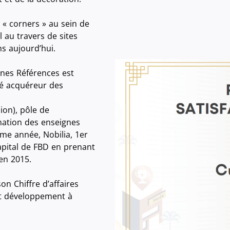
 « corners » au sein de
 au travers de sites
s aujourd’hui.
ines Références est
té acquéreur des
ion), pôle de
mation des enseignes
ême année, Nobilia, 1er
apital de FBD en prenant
en 2015.
n Chiffre d’affaires
rt développement à